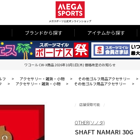
メガスポーツ公式オンラインショップ
ブランドから探す
アイテムから探す
ワコール CW-X商品 2026年10月1日(木) 価格改定のお知らせ
ルフ
>
アクセサリー・雑貨・小物
>
その他ゴルフ用品アクセサリー
>
フ
>
アクセサリー・雑貨・小物
>
その他ゴルフ用品アクセサリー
>
店舗受取可能
OTHER(ソノタ)
SHAFT NAMARI 30G