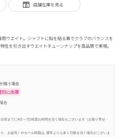
フト専用ウエイト。シャフトに鉛を貼る事でクラブのバランスを
ブ特性を引き出すウエイトチューンナップを高品質で実現。
庫が揃う場合
翌日に出荷
場合
出荷までに4日～7日程度お時間を頂く場合もございます（お取り寄せ・
ク、お盆等）やセール時期は, 通常よりも多く日数を頂く場合がございま