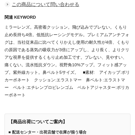
この商品について問い合わせる
関連 KEYWORD
ミラーレンズ。高密着クッション。飛び込みでブレない。くもり
止め長持ち4倍。低抵抗レーシングモデル。プレミアムアンチフォ
グは、当社従来品に比べてくりかえし使用の耐久性が4倍、くもり
の原因である蒸気の吸収力が3倍にアップし、より長く、よりクリ
アな視界を提供するくもり止め加工です。ブレない、見やすい、
痛くない。流水抵抗ダウン。視野角10%アップ。フィット感アッ
プ。紫外線カット。鼻ベルト5サイズ。 ■素材: アイカップ:ポリ
カーボネート クッション:エラストマー 鼻ベルト:エラストマ
ー ベルト:エチレンプロピレンゴム ベルトアジャスター:ポリカ
ーボネート
【商品出荷についてご案内】
■ 配送センター・出荷店舗で在庫が揃う場合