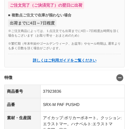
ご注文完了（ご決済完了）の翌日に出荷
■ 複数点ご注文で在庫が揃わない場合
出荷までに4日～7日程度
※ご注文商品によっては、１点注文でも出荷までに4日～7日程度お時間を頂く
場合もございます（お取り寄せ・おまとめのため）
※繁忙期（年末年始やゴールデンウィーク、お盆等）やセール時期は, 通常より
も多く日数を頂く場合がございます。
詳しくはご利用ガイドをご覧ください
特徴
商品番号
37923836
品番
SRX-M PAF PUSHD
素材・生産国
アイカップ:ポリカーボネート。クッション:
エラストマー。ハナベルト:エラストマ