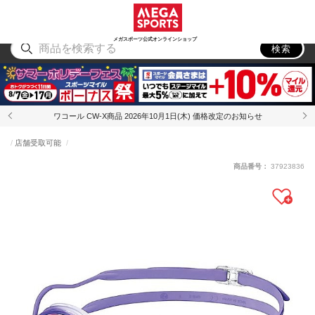
スポーツ
アウトドア
ブランド
アイテム
から探す
から探す
から探す
から探す
メガスポーツ公式オンラインショップ
検索
ワコール CW-X商品 2026年10月1日(木) 価格改定のお知らせ
店舗受取可能
商品番号：
37923836