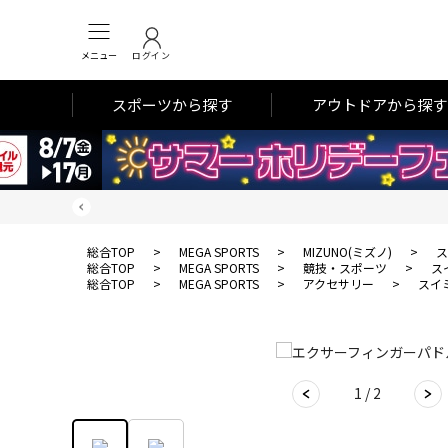
メニュー
ログイン
スポーツから探す
アウトドアから探す
総合TOP
>
MEGA SPORTS
>
MIZUNO(ミズノ)
>
ス
総合TOP
>
MEGA SPORTS
>
競技・スポーツ
>
ス
総合TOP
>
MEGA SPORTS
>
アクセサリー
>
スイ
1 / 2