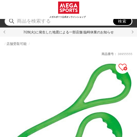
スポーツ
アウトドア
ブランド
アイテム
から探す
から探す
から探す
から探す
メガスポーツ公式オンラインショップ
検索
7/28(火)に発生した地震による一部店舗 臨時休業のお知らせ
店舗受取可能
商品番号：
38955555