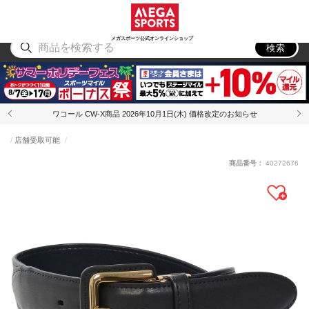
スポーツ
アウトドア
ブランド
アイテム
から探す
から探す
から探す
から探す
メガスポーツ公式オンラインショップ
検索
ワコール CW-X商品 2026年10月1日(木) 価格改定のお知らせ
店舗受取可能
商品番号：
40272676