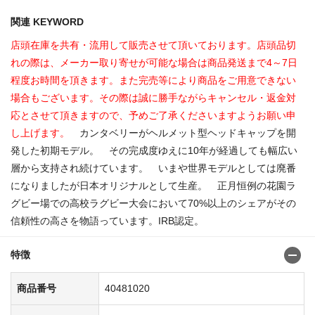
関連 KEYWORD
店頭在庫を共有・流用して販売させて頂いております。店頭品切
れの際は、メーカー取り寄せが可能な場合は商品発送まで4～7日
程度お時間を頂きます。また完売等により商品をご用意できない
場合もございます。その際は誠に勝手ながらキャンセル・返金対
応とさせて頂きますので、予めご了承くださいますようお願い申
し上げます。
カンタベリーがヘルメット型ヘッドキャップを開
発した初期モデル。 その完成度ゆえに10年が経過しても幅広い
層から支持され続けています。 いまや世界モデルとしては廃番
になりましたが日本オリジナルとして生産。 正月恒例の花園ラ
グビー場での高校ラグビー大会において70%以上のシェアがその
信頼性の高さを物語っています。IRB認定。
特徴
商品番号
40481020