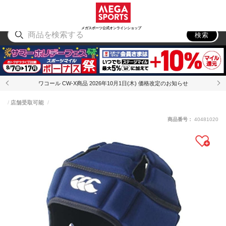
スポーツ
アウトドア
ブランド
アイテム
から探す
から探す
から探す
から探す
メガスポーツ公式オンラインショップ
検索
ワコール CW-X商品 2026年10月1日(木) 価格改定のお知らせ
店舗受取可能
商品番号：
40481020