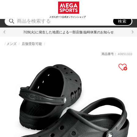
スポーツ
アウトドア
ブランド
アイテム
から探す
から探す
から探す
から探す
メガスポーツ公式オンラインショップ
検索
7/28(火)に発生した地震による一部店舗 臨時休業のお知らせ
メンズ
店舗受取可能
商品番号：
40651333