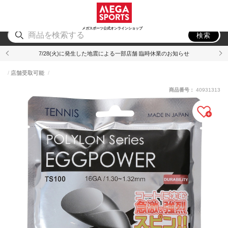
スポーツ
アウトドア
ブランド
アイテム
から探す
から探す
から探す
から探す
メガスポーツ公式オンラインショップ
検索
7/28(火)に発生した地震による一部店舗 臨時休業のお知らせ
店舗受取可能
商品番号：
40931313