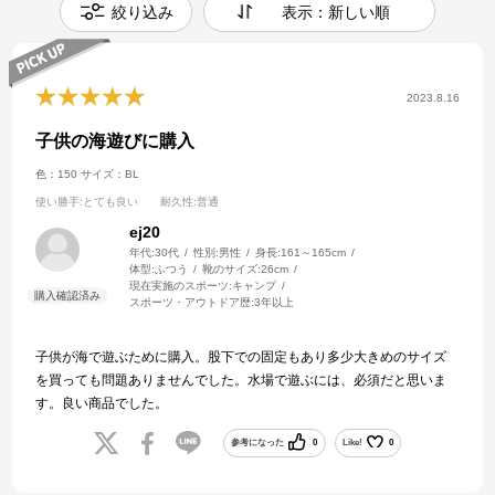
絞り込み
表示：新しい順
2023.8.16
子供の海遊びに購入
色：150
サイズ：BL
使い勝手
:とても良い
耐久性
:普通
ej20
年代:
30代
性別:
男性
身長:
161～165cm
体型:
ふつう
靴のサイズ:
26cm
現在実施のスポーツ:
キャンプ
スポーツ・アウトドア歴:
3年以上
子供が海で遊ぶために購入。股下での固定もあり多少大きめのサイズ
を買っても問題ありませんでした。水場で遊ぶには、必須だと思いま
す。良い商品でした。
参考になった
0
Like!
0