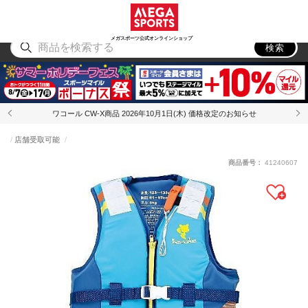
スポーツ
アウトドア
ブランド
アイテム
から探す
から探す
から探す
から探す
メガスポーツ公式オンラインショップ
検索
ワコール CW-X商品 2026年10月1日(木) 価格改定のお知らせ
店舗受取可能
商品番号：
41240607