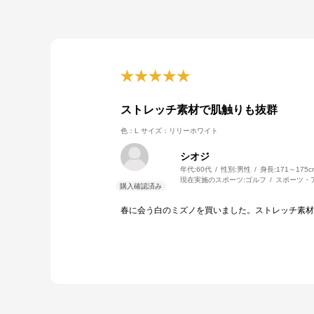
ストレッチ素材で肌触りも抜群
色：L
サイズ：リリーホワイト
シオジ
年代:
60代
性別:
男性
身長:
171～175c
現在実施のスポーツ:
ゴルフ
スポーツ・
春に会う白のミズノを買いました。ストレッチ素材で