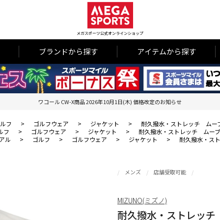
メガスポーツ公式オンラインショップ
ブランドから探す
アイテムから探す
ワコール CW-X商品 2026年10月1日(木) 価格改定のお知らせ
ルフ
>
ゴルフウェア
>
ジャケット
>
耐久撥水・ストレッチ ムー
ルフ
>
ゴルフウェア
>
ジャケット
>
耐久撥水・ストレッチ ムー
アル
>
ゴルフ
>
ゴルフウェア
>
ジャケット
>
耐久撥水・ス
メンズ
店舗受取可能
MIZUNO(ミズノ)
耐久撥水・ストレッチ