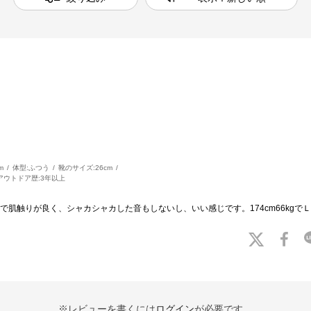
m
体型:
ふつう
靴のサイズ:
26cm
アウトドア歴:
3年以上
肌触りが良く、シャカシャカした音もしないし、いい感じです。174cm66kgで
※レビューを書くには
ログイン
が必要です。