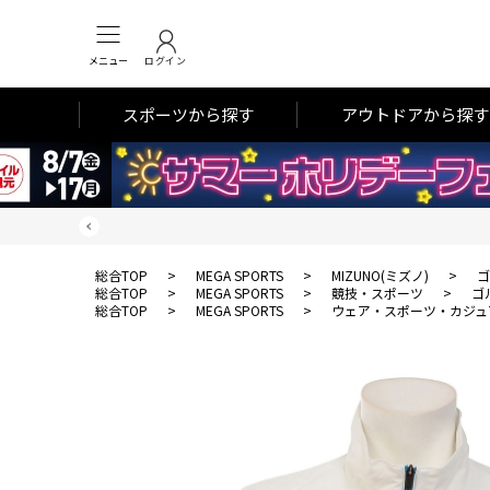
メニュー
ログイン
スポーツから探す
アウトドアから探す
総合TOP
>
MEGA SPORTS
>
MIZUNO(ミズノ)
>
ゴ
総合TOP
>
MEGA SPORTS
>
競技・スポーツ
>
ゴ
総合TOP
>
MEGA SPORTS
>
ウェア・スポーツ・カジュ