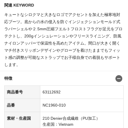
関連 KEYWORD
キュートなシロクマと大きなロゴでアクセントを加えた極寒地対
応ブーツ。底からの水の侵入を防ぐインジェクションモールド式
ラバーシェルや２.5mm圧縮フエルトフロストフラグが足元をプロ
テクトし、200gインシュレーションやフリースライニング、防風
ナイロンアッパーで保温性を高めたアイテム。間口が大きく開く
マチ付きスリッポンデザインやグローブを着けたままでもフィッ
ト感の調整が可能なストラップでお子様自身での着脱もサポート
します。
特徴
商品番号
63112692
品番
NC1960-010
素材・生産国
210 Denier合成繊維（PU加工）
生産国：Vietnam