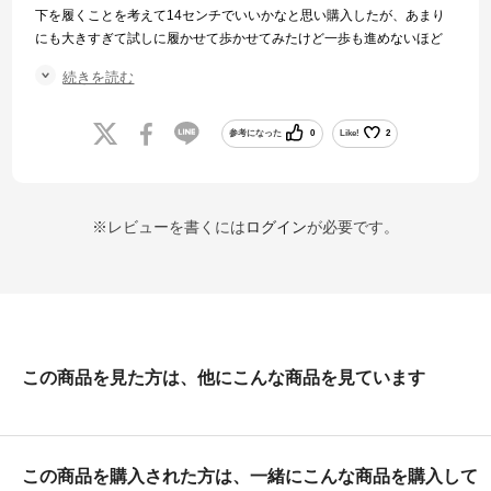
下を履くことを考えて14センチでいいかなと思い購入したが、あまり
にも大きすぎて試しに履かせて歩かせてみたけど一歩も進めないほど
だった。
続きを読む
結局、普段15〜16センチを履いている子がちょうどサイズが合ったの
でその子に譲った。
サイズの表記を見直してほしい。
参考になった
0
Like!
2
※レビューを書くには
ログイン
が必要です。
この商品を見た方は、他にこんな商品を見ています
この商品を購入された方は、一緒にこんな商品を購入して