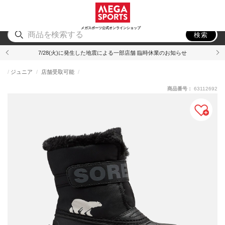
スポーツ
アウトドア
ブランド
アイテム
から探す
から探す
から探す
から探す
メガスポーツ公式オンラインショップ
検索
7/28(火)に発生した地震による一部店舗 臨時休業のお知らせ
ジュニア
店舗受取可能
商品番号：
63112692