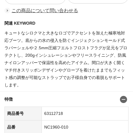
この商品について問い合わせる
関連 KEYWORD
キュートなシロクマと大きなロゴでアクセントを加えた極寒地対
応ブーツ。底からの水の侵入を防ぐインジェクションモールド式
ラバーシェルや２.5mm圧縮フエルトフロストフラグが足元をプロ
テクトし、200gインシュレーションやフリースライニング、防風
ナイロンアッパーで保温性を高めたアイテム。間口が大きく開く
マチ付きスリッポンデザインやグローブを着けたままでもフィッ
ト感の調整が可能なストラップでお子様自身での着脱もサポート
します。
特徴
商品番号
63112718
品番
NC1960-010