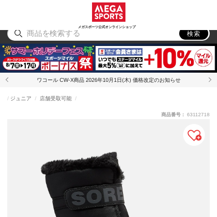
スポーツ
アウトドア
ブランド
アイテム
から探す
から探す
から探す
から探す
メガスポーツ公式オンラインショップ
検索
ワコール CW-X商品 2026年10月1日(木) 価格改定のお知らせ
ジュニア
店舗受取可能
商品番号：
63112718