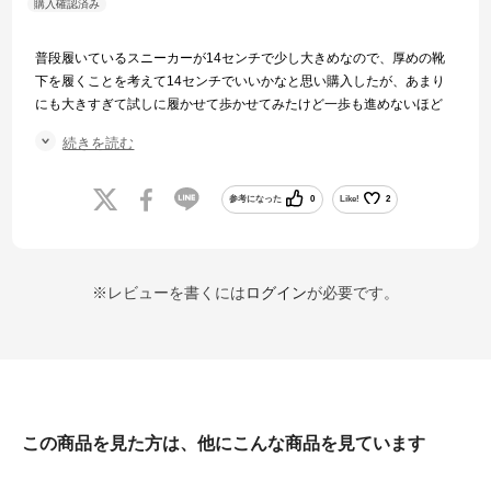
普段履いているスニーカーが14センチで少し大きめなので、厚めの靴
下を履くことを考えて14センチでいいかなと思い購入したが、あまり
にも大きすぎて試しに履かせて歩かせてみたけど一歩も進めないほど
だった。
続きを読む
結局、普段15〜16センチを履いている子がちょうどサイズが合ったの
でその子に譲った。
サイズの表記を見直してほしい。
参考になった
0
Like!
2
※レビューを書くには
ログイン
が必要です。
この商品を見た方は、他にこんな商品を見ています