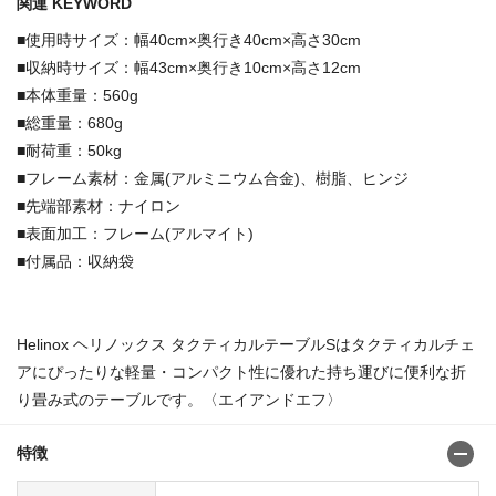
関連 KEYWORD
■使用時サイズ：幅40cm×奥行き40cm×高さ30cm
■収納時サイズ：幅43cm×奥行き10cm×高さ12cm
■本体重量：560g
■総重量：680g
■耐荷重：50kg
■フレーム素材：金属(アルミニウム合金)、樹脂、ヒンジ
■先端部素材：ナイロン
■表面加工：フレーム(アルマイト)
■付属品：収納袋
Helinox ヘリノックス タクティカルテーブルSはタクティカルチェ
アにぴったりな軽量・コンパクト性に優れた持ち運びに便利な折
り畳み式のテーブルです。〈エイアンドエフ〉
特徴