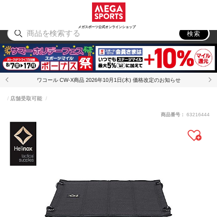
スポーツ
アウトドア
ブランド
アイテム
から探す
から探す
から探す
から探す
メガスポーツ公式オンラインショップ
検索
ワコール CW-X商品 2026年10月1日(木) 価格改定のお知らせ
店舗受取可能
商品番号：
63216444