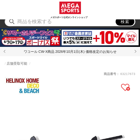
スポーツ
アウトドア
ブランド
アイテム
から探す
から探す
から探す
から探す
メガスポーツ公式オンラインショップ
検索
ワコール CW-X商品 2026年10月1日(木) 価格改定のお知らせ
店舗受取可能
商品番号：
63217673