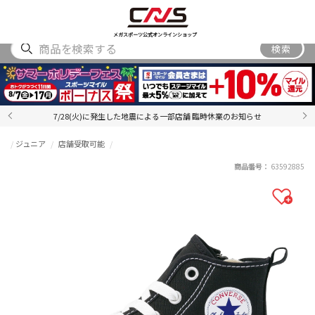
SHOES
WEAR
ACCESSORY
BRAND
RANKING
メガスポーツ公式オンラインショップ
検索
7/28(火)に発生した地震による一部店舗 臨時休業のお知らせ
ジュニア
店舗受取可能
商品番号：
63592885