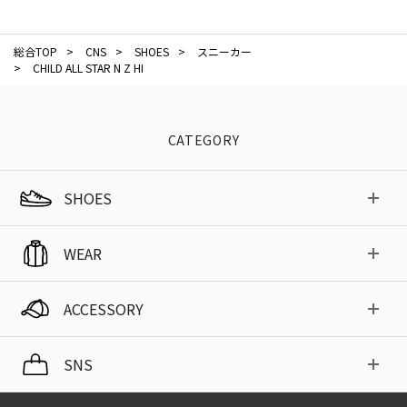
総合TOP
>
CNS
>
SHOES
>
スニーカー
>
CHILD ALL STAR N Z HI
CATEGORY
SHOES
WEAR
ACCESSORY
SNS