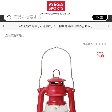
スポーツ
アウトドア
ブランド
アイテム
から探す
から探す
から探す
から探す
メガスポーツ公式オンラインショップ
検索
7/28(火)に発生した地震による一部店舗 臨時休業のお知らせ
店舗受取可能
商品番号：
63632988