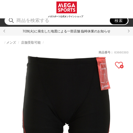
スポーツ
アウトドア
ブランド
アイテム
から探す
から探す
から探す
から探す
メガスポーツ公式オンラインショップ
検索
7/28(火)に発生した地震による一部店舗 臨時休業のお知らせ
メンズ
店舗受取可能
商品番号：
63660393