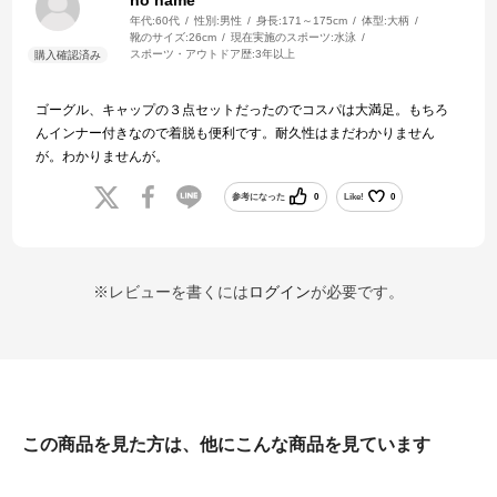
年代:
60代
性別:
男性
身長:
171～175cm
体型:
大柄
靴のサイズ:
26cm
現在実施のスポーツ:
水泳
スポーツ・アウトドア歴:
3年以上
ゴーグル、キャップの３点セットだったのでコスパは大満足。もちろ
んインナー付きなので着脱も便利です。耐久性はまだわかりません
が。わかりませんが。
参考になった
0
Like!
0
※レビューを書くには
ログイン
が必要です。
この商品を見た方は、他にこんな商品を見ています