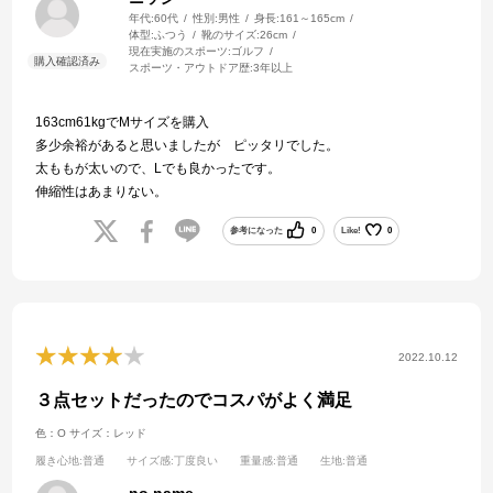
年代:
60代
性別:
男性
身長:
161～165cm
体型:
ふつう
靴のサイズ:
26cm
現在実施のスポーツ:
ゴルフ
スポーツ・アウトドア歴:
3年以上
163cm61kgでMサイズを購入
多少余裕があると思いましたが ピッタリでした。
太ももが太いので、Lでも良かったです。
伸縮性はあまりない。
参考になった
0
Like!
0
2022.10.12
３点セットだったのでコスパがよく満足
色：O
サイズ：レッド
履き心地
:普通
サイズ感
:丁度良い
重量感
:普通
生地
:普通
no name