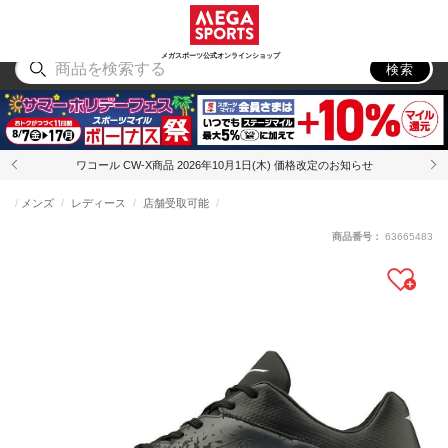
スポーツ
アウトドア
ブランド
アイテム
から探す
から探す
から探す
から探す
メガスポーツ公式オンラインショップ
検索
ワコール CW-X商品 2026年10月1日(木) 価格改定のお知らせ
メンズ
レディース
店舗受取可能
商品番号：
63665483