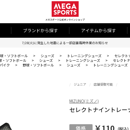
メガスポーツ公式オンラインショップ
ブランドから探す
アイテムから探す
7/28(火)に発生した地震による一部店舗 臨時休業のお知らせ
球・ソフトボール
>
シューズ
>
トレーニングシューズ
>
セレクト
球・ソフトボール
>
シューズ
>
トレーニングシューズ
>
セレクト
パイク
>
野球・ソフトボール
>
シューズ
>
トレーニングシューズ
ジュニア
店舗受取可能
MIZUNO(ミズノ)
セレクトナイントレー
￥110
(税込)