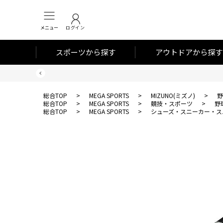
メニュー
ログイン
スポーツから探す
アウトドアから探す
総合TOP
>
MEGA SPORTS
>
MIZUNO(ミズノ)
>
野
総合TOP
>
MEGA SPORTS
>
競技・スポーツ
>
野
総合TOP
>
MEGA SPORTS
>
シューズ・スニーカー・ス