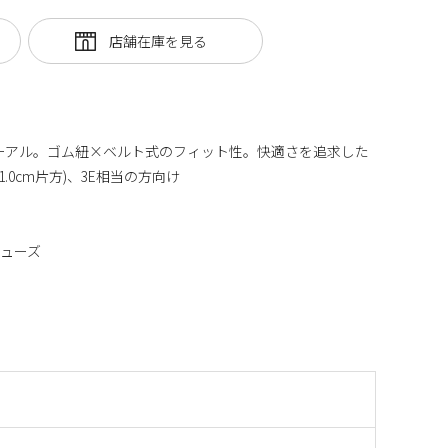
ニューアル。ゴム紐×ベルト式のフィット性。快適さを追求した
1.0cm片方)、3E相当の方向け
ューズ