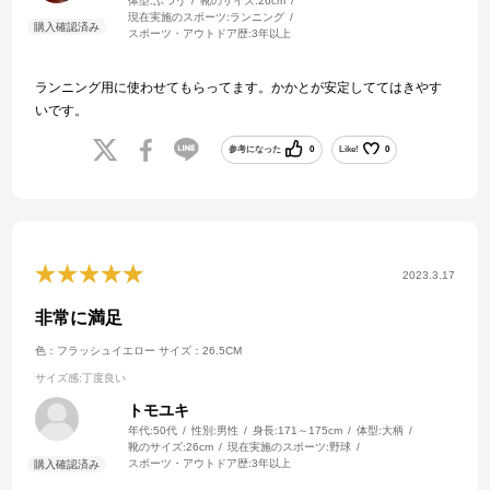
体型:
ふつう
靴のサイズ:
26cm
現在実施のスポーツ:
ランニング
スポーツ・アウトドア歴:
3年以上
ランニング用に使わせてもらってます。かかとが安定しててはきやす
いです。
参考になった
0
Like!
0
2023.3.17
非常に満足
色：フラッシュイエロー
サイズ：26.5CM
サイズ感
:丁度良い
トモユキ
年代:
50代
性別:
男性
身長:
171～175cm
体型:
大柄
靴のサイズ:
26cm
現在実施のスポーツ:
野球
スポーツ・アウトドア歴:
3年以上