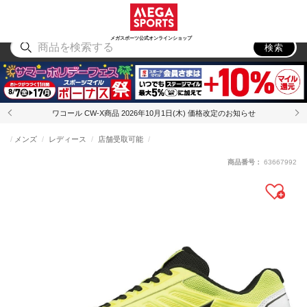
スポーツ
アウトドア
ブランド
アイテム
から探す
から探す
から探す
から探す
メガスポーツ公式オンラインショップ
検索
ワコール CW-X商品 2026年10月1日(木) 価格改定のお知らせ
メンズ
レディース
店舗受取可能
商品番号：
63667992