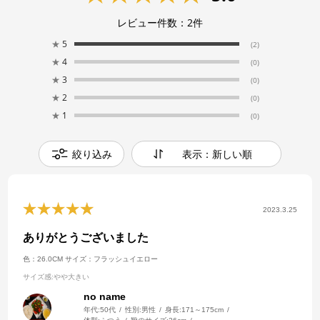
レビュー件数：
2
件
★
5
(2)
★
4
(0)
★
3
(0)
★
2
(0)
★
1
(0)
絞り込み
表示：新しい順
2023.3.25
ありがとうございました
色：26.0CM
サイズ：フラッシュイエロー
サイズ感
:やや大きい
no name
年代:
50代
性別:
男性
身長:
171～175cm