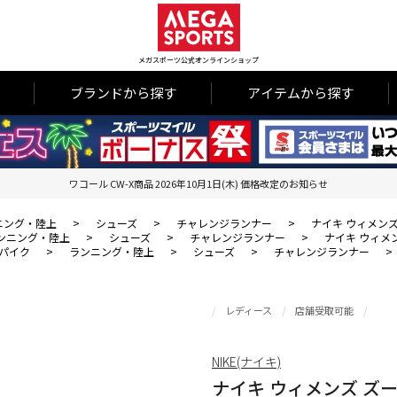
メガスポーツ公式オンラインショップ
ブランドから探す
アイテムから探す
ワコール CW-X商品 2026年10月1日(木) 価格改定のお知らせ
ニング・陸上
>
シューズ
>
チャレンジランナー
>
ナイキ ウィメンズ
ンニング・陸上
>
シューズ
>
チャレンジランナー
>
ナイキ ウィメン
パイク
>
ランニング・陸上
>
シューズ
>
チャレンジランナー
>
レディース
店舗受取可能
NIKE(ナイキ)
ナイキ ウィメンズ ズー