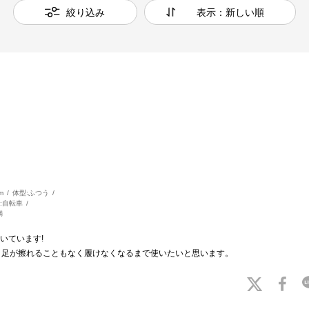
絞り込み
表示：新しい順
m
体型:
ふつう
:
自転車
満
いています!
、足が擦れることもなく履けなくなるまで使いたいと思います。