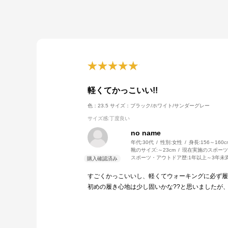
軽くてかっこいい!!
色：23.5
サイズ：ブラック/ホワイト/サンダーグレー
サイズ感
:丁度良い
no name
年代:
30代
性別:
女性
身長:
156～160c
靴のサイズ:
～23cm
現在実施のスポーツ
スポーツ・アウトドア歴:
1年以上～3年未
すごくかっこいいし、軽くてウォーキングに必ず履
初めの履き心地は少し固いかな??と思いましたが