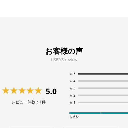
お客様の声
USER’S review
★
5
★
4
★
3
5.0
★
2
レビュー件数：
1
件
★
1
大きい