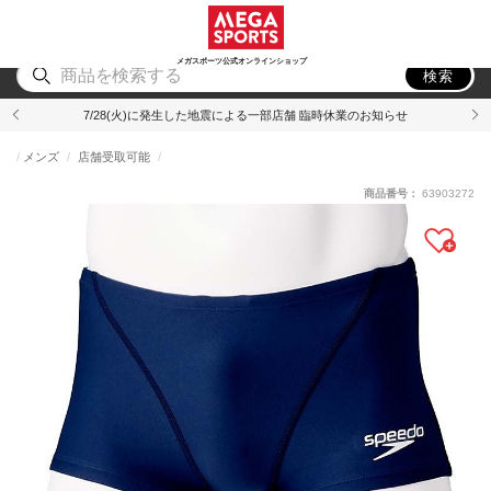
スポーツ
アウトドア
ブランド
アイテム
から探す
から探す
から探す
から探す
メガスポーツ公式オンラインショップ
検索
7/28(火)に発生した地震による一部店舗 臨時休業のお知らせ
メンズ
店舗受取可能
商品番号：
63903272