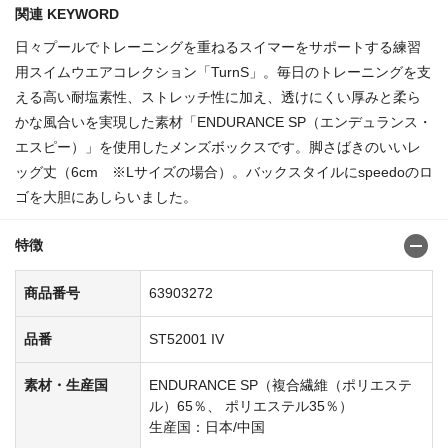
関連 KEYWORD
日々プールでトレーニングを重ねるスイマーをサポートする練習
用スイムウエアコレクション「TurnS」。毎日のトレーニングを支
える高い耐塩素性、ストレッチ性に加え、透けにくい厚みと柔ら
かな風合いを実現した素材「ENDURANCE SP（エンデュランス・
エスピー）」を使用したメンズボックスです。脚さばきのいいレ
ッグ丈（6cm ※Lサイズの場合）。バックスタイルにspeedoのロ
ゴを大胆にあしらいました。
特徴
商品番号
63903272
品番
ST52001 IV
素材・生産国
ENDURANCE SP（複合繊維（ポリエステ
ル）65％、 ポリエステル35％）
生産国：日本/中国