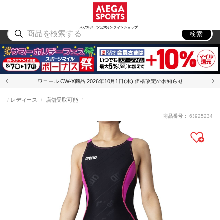
スポーツ
アウトドア
ブランド
アイテム
から探す
から探す
から探す
から探す
メガスポーツ公式オンラインショップ
検索
ワコール CW-X商品 2026年10月1日(木) 価格改定のお知らせ
レディース
店舗受取可能
商品番号：
63925234