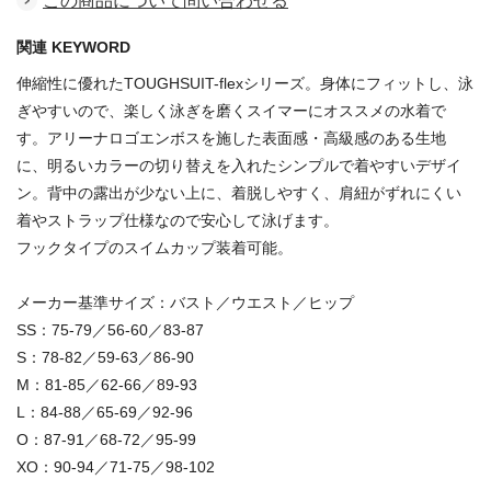
この商品について問い合わせる
関連 KEYWORD
伸縮性に優れたTOUGHSUIT-flexシリーズ。身体にフィットし、泳
ぎやすいので、楽しく泳ぎを磨くスイマーにオススメの水着で
す。アリーナロゴエンボスを施した表面感・高級感のある生地
に、明るいカラーの切り替えを入れたシンプルで着やすいデザイ
ン。背中の露出が少ない上に、着脱しやすく、肩紐がずれにくい
着やストラップ仕様なので安心して泳げます。
フックタイプのスイムカップ装着可能。
メーカー基準サイズ：バスト／ウエスト／ヒップ
SS：75-79／56-60／83-87
S：78-82／59-63／86-90
M：81-85／62-66／89-93
L：84-88／65-69／92-96
O：87-91／68-72／95-99
XO：90-94／71-75／98-102