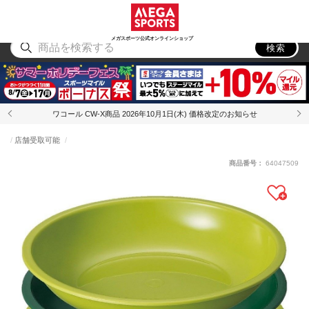
スポーツ
アウトドア
ブランド
アイテム
から探す
から探す
から探す
から探す
メガスポーツ公式オンラインショップ
検索
ワコール CW-X商品 2026年10月1日(木) 価格改定のお知らせ
店舗受取可能
商品番号：
64047509