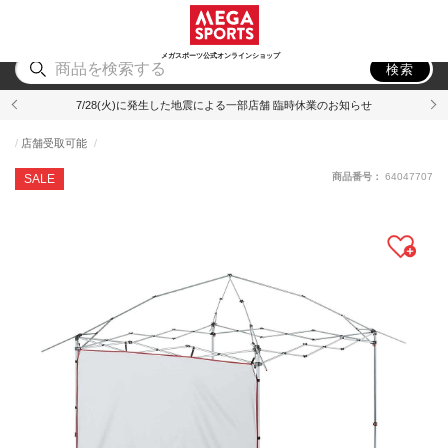
スポーツ
アウトドア
ブランド
アイテム
から探す
から探す
から探す
から探す
メガスポーツ公式オンラインショップ
検索
7/28(火)に発生した地震による一部店舗 臨時休業のお知らせ
店舗受取可能
商品番号：
64047707
SALE