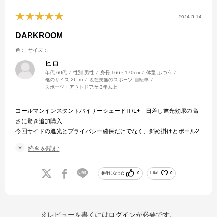
2024.5.14
DARKROOM
色：.
サイズ：.
ヒロ
年代:
60代
性別:
男性
身長:
166～170cm
体型:
ふつう
靴のサイズ:
26cm
現在実施のスポーツ:
自転車
スポーツ・アウトドア歴:
3年以上
コールマンインスタントバイザーシェードⅡ/L+ 日差し遮光効果の高
さに驚き追加購入
今回サイドの遮光とプライバシー確保だけでなく、斜め掛けとポール2
本で水平に広げで家族で楽しみます。
続きを読む
5月連休公園でムシムシする暑さでワンタッチテントも、風が無くなる
と日差しの強さを痛感、テントの上に被せて遮光させ真夏でも涼しげ
に！DARKROOM😎フル活用します。
参考になった
0
Like!
0
※レビューを書くには
ログイン
が必要です。