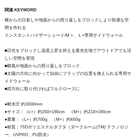
関連 KEYWORD
横からの日差しや地面からの照り返しをブロックしより快適な空
間を作れる
インスタントバイザーシェード/M +、 L +専用サイドウォール
■日光をブロックし温度上昇を抑える遮光生地でアウトドアでも涼
しい空間を実現
■横風や地面からの照り返しをブロック
■太陽の方向に向かって自由にフラップの位置を換えられる専用サ
イドウォール
■四方向に取り付ければフルクローズに
●耐水圧:約3000mm
●サイズ：（L+）約250×180cm （M+）約218×180cm
●重量：（L+）約700g （M+）約650g
●材質：75Dポリエステルタフタ（ダークルーム(TM) テクノロジ
ー、UVPRO、PU防水）