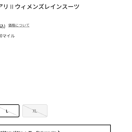
アリⅡウィメンズレインスーツ
価格について
込)
90マイル
L
XL