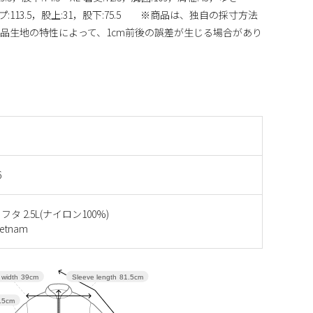
，ヒップ:113.5，股上:31，股下:75.5 ※商品は、独自の採寸方法
品生地の特性によって、1cm前後の誤差が生じる場合があり
6
タ 2.5L(ナイロン100%)
etnam
 width
39cm
Sleeve length
81.5cm
.5cm