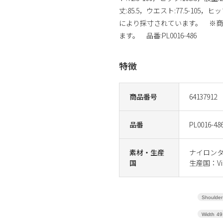
丈:85.5，ウエスト:77.5-105
により採寸されています。 ※商
ます。 品番:PL0016-486
特徴
商品番号
64137912
品番
PL0016-48
素材・生産
ナイロンタフ
国
生産国：Vi
Shoulder
Width
49