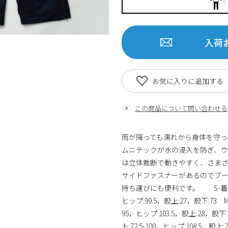
入荷
お気に入りに追加する
この商品について問い合わせる
雨が降っても濡れから身体を守っ
ムニテックが水の浸入を防ぎ、ウ
は立体裁断で動きやすく、さま
サイドファスナーがあるのでブ
持ち運びにも便利です。 S-着丈:65，
ヒップ:99.5，股上:27，股下:73 M
95，ヒップ:103.5，股上:28，股下:
ト:72.5-100，ヒップ:108.5，股上