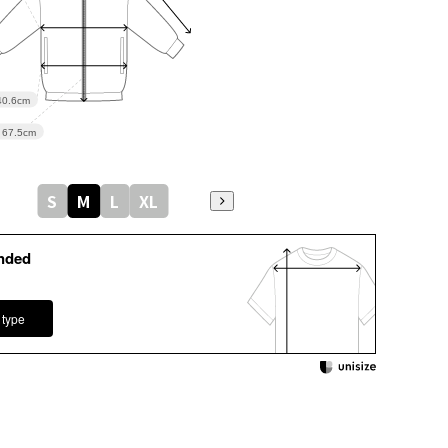
40.6cm
67.5cm
S
M
L
XL
nded
 type