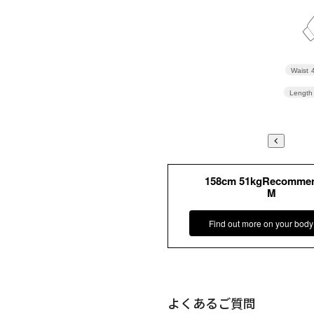
Waist
Length
158cm 51kgRecomme
M
Find out more on your body
よくあるご質問