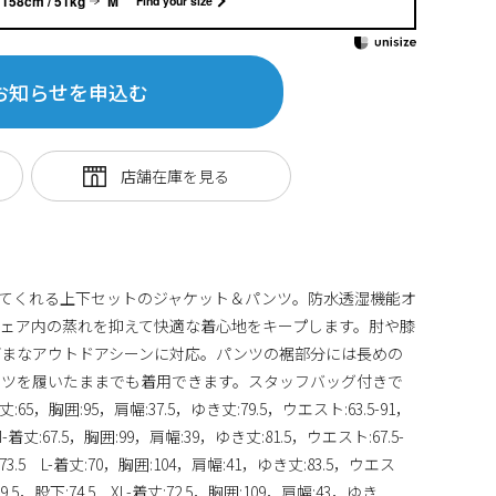
158cm / 51kg
M
Find your size
お知らせを申込む
てくれる上下セットのジャケット＆パンツ。防水透湿機能オ
ェア内の蒸れを抑えて快適な着心地をキープします。肘や膝
ざまなアウトドアシーンに対応。パンツの裾部分には長めの
ーツを履いたままでも着用できます。スタッフバッグ付きで
胸囲:95，肩幅:37.5，ゆき丈:79.5，ウエスト:63.5-91，
-着丈:67.5，胸囲:99，肩幅:39，ゆき丈:81.5，ウエスト:67.5-
73.5 L-着丈:70，胸囲:104，肩幅:41，ゆき丈:83.5，ウエス
:29.5，股下:74.5 XL-着丈:72.5，胸囲:109，肩幅:43，ゆき