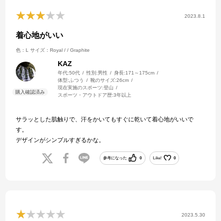
2023.8.1
着心地がいい
色：L
サイズ：Royal / / Graphite
KAZ
年代:
50代
性別:
男性
身長:
171～175cm
体型:
ふつう
靴のサイズ:
26cm
現在実施のスポーツ:
登山
スポーツ・アウトドア歴:
3年以上
サラッとした肌触りで、汗をかいてもすぐに乾いて着心地がいいで
す。
デザインがシンプルすぎるかな。
参考になった
0
Like!
0
2023.5.30