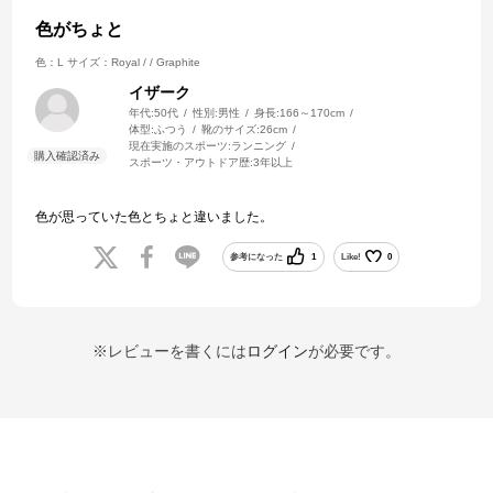
色がちょと
色：L
サイズ：Royal / / Graphite
イザーク
年代:
50代
性別:
男性
身長:
166～170cm
体型:
ふつう
靴のサイズ:
26cm
現在実施のスポーツ:
ランニング
スポーツ・アウトドア歴:
3年以上
色が思っていた色とちょと違いました。
参考になった
1
Like!
0
※レビューを書くには
ログイン
が必要です。