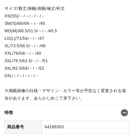
サイズ/着丈/身幅/肩幅/袖丈/裄丈
XS(SS)/－/－/－/－/－
SM(S)/66/49/－/－/45
MD(M)/68.5/51.5/－/－/45.5
LG(L)/71/54/－/－/47
XL/73.5/56.5/－/－/48
XXL/76/59/－/－/49
3XL/78.5/61.5/－/－/51
4XL/81.5/64/－/－/52
5XL/－/－/－/－/－
※掲載画像の仕様・デザイン・カラー等が予告なく変更される場
合があります。あらかじめご了承下さい。
特徴
商品番号
64188303