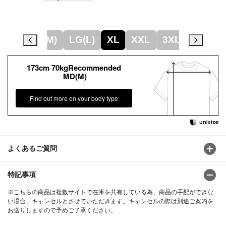
(S)
MD(M)
LG(L)
XL
XXL
3XL
4XL
173cm 70kgRecommended
MD(M)
Find out more on your body type
よくあるご質問
特記事項
※こちらの商品は複数サイトで在庫を共有している為、商品の手配ができな
い場合、キャンセルとさせていただきます。キャンセルの際は別途ご案内を
お送りしますので予めご了承ください。