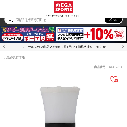
スポーツ
アウトドア
ブランド
アイテム
から探す
から探す
から探す
から探す
メガスポーツ公式オンラインショップ
検索
ワコール CW-X商品 2026年10月1日(木) 価格改定のお知らせ
店舗受取可能
商品番号：
64414816