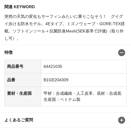
関連 KEYWORD
突然の天気の変化もサーフィンみたいに乗りこなそう！ グイグ
イ歩ける防水モデル。4Eタイプ。ミズノウェーブ・GORE-TEX搭
載。ソフトインソール＋抗菌防臭Mesh(SEK基準で評価)（取り外
し可）。
特徴
商品番号
64421035
品番
B1GE204309
素材・生産国
甲材：合成繊維・人工皮革、底材：合成底
生産国：ベトナム製
よくあるご質問