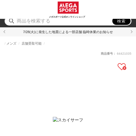
スポーツ
アウトドア
ブランド
アイテム
から探す
から探す
から探す
から探す
メガスポーツ公式オンラインショップ
検索
7/28(火)に発生した地震による一部店舗 臨時休業のお知らせ
メンズ
店舗受取可能
商品番号：
64421035