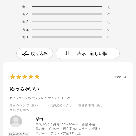
★
5
(1)
★
4
(0)
★
3
(0)
★
2
(0)
★
1
(0)
絞り込み
表示：新しい順
2022.6.4
めっちゃいい
色：ブラック/ダークグレイ
サイズ：160CM
履き心地
:とても良い
サイズ感
:やや小さい
重量感
:非常に軽い
生地
:少し薄め
ゆう
年代:
10代
身長:
156～160cm
体型:
小柄
靴のサイズ:
26cm
現在実施のスポーツ:
卓球
スポーツ・アウトドア歴:
3年以上