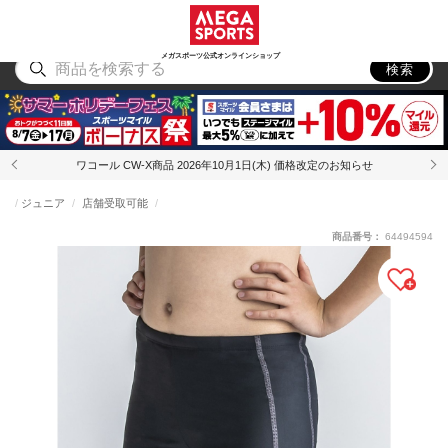
スポーツ
アウトドア
ブランド
アイテム
から探す
から探す
から探す
から探す
メガスポーツ公式オンラインショップ
検索
ワコール CW-X商品 2026年10月1日(木) 価格改定のお知らせ
ジュニア
店舗受取可能
商品番号：
64494594