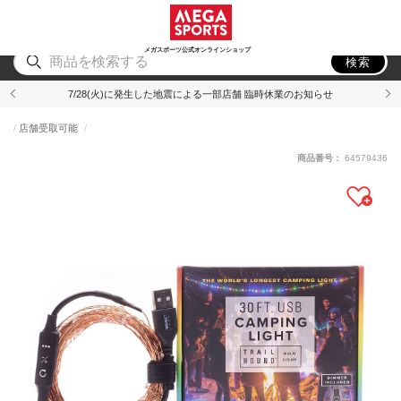
スポーツ
アウトドア
ブランド
アイテム
から探す
から探す
から探す
から探す
メガスポーツ公式オンラインショップ
検索
7/28(火)に発生した地震による一部店舗 臨時休業のお知らせ
店舗受取可能
商品番号：
64579436