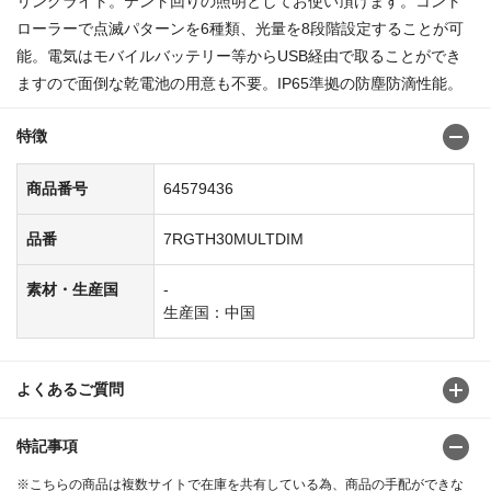
リングライト。テント回りの照明としてお使い頂けます。コント
ローラーで点滅パターンを6種類、光量を8段階設定することが可
能。電気はモバイルバッテリー等からUSB経由で取ることができ
ますので面倒な乾電池の用意も不要。IP65準拠の防塵防滴性能。
特徴
商品番号
64579436
品番
7RGTH30MULTDIM
素材・生産国
-
生産国：中国
よくあるご質問
特記事項
※こちらの商品は複数サイトで在庫を共有している為、商品の手配ができな