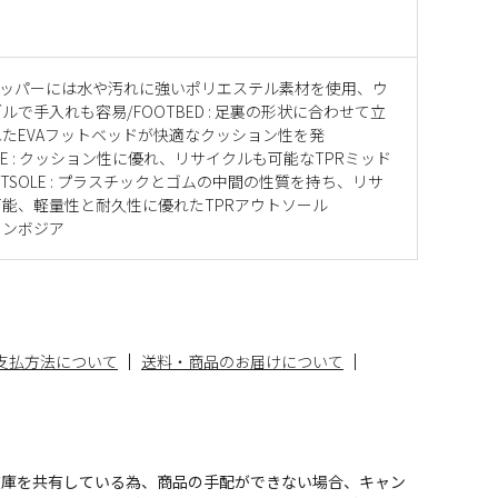
 : アッパーには水や汚れに強いポリエステル素材を使用、ウ
ルで手入れも容易/FOOTBED : 足裏の形状に合わせて立
たEVAフットベッドが快適なクッション性を発
SOLE : クッション性に優れ、リサイクルも可能なTPRミッド
UTSOLE : プラスチックとゴムの中間の性質を持ち、リサ
能、軽量性と耐久性に優れたTPRアウトソール
カンボジア
支払方法について
送料・商品のお届けについて
在庫を共有している為、商品の手配ができない場合、キャン