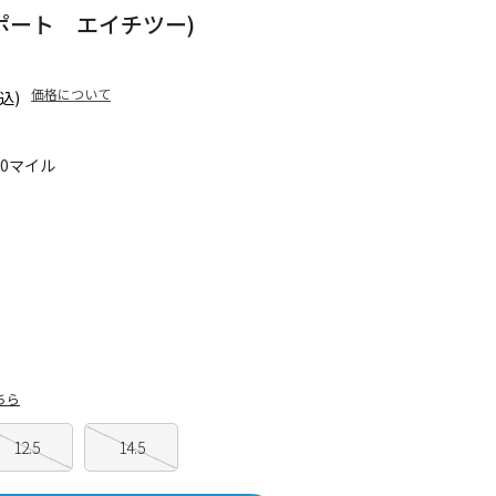
ーポート エイチツー)
価格について
込)
50マイル
ちら
12.5
14.5