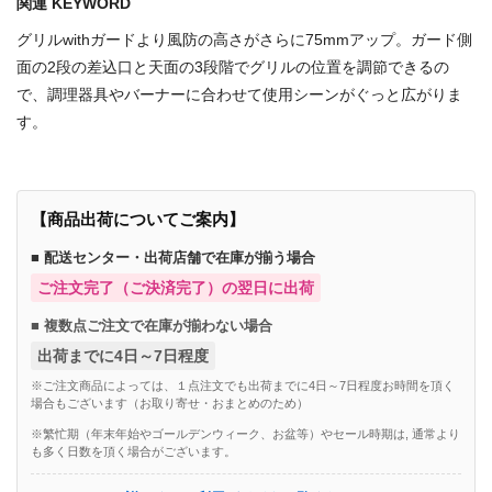
関連 KEYWORD
グリルwithガードより風防の高さがさらに75mmアップ。ガード側
面の2段の差込口と天面の3段階でグリルの位置を調節できるの
で、調理器具やバーナーに合わせて使用シーンがぐっと広がりま
す。
【商品出荷についてご案内】
■ 配送センター・出荷店舗で在庫が揃う場合
ご注文完了（ご決済完了）の翌日に出荷
■ 複数点ご注文で在庫が揃わない場合
出荷までに4日～7日程度
※ご注文商品によっては、１点注文でも出荷までに4日～7日程度お時間を頂く
場合もございます（お取り寄せ・おまとめのため）
※繁忙期（年末年始やゴールデンウィーク、お盆等）やセール時期は, 通常より
も多く日数を頂く場合がございます。