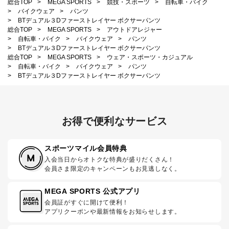
総合TOP
>
MEGA SPORTS
>
競技・スポーツ
>
自転車・バイク
>
バイクウェア
>
パンツ
>
BTデュアル３Dファーストレイヤー ボクサーパンツ
総合TOP
>
MEGA SPORTS
>
アウトドアレジャー
>
自転車・バイク
>
バイクウェア
>
パンツ
>
BTデュアル３Dファーストレイヤー ボクサーパンツ
総合TOP
>
MEGA SPORTS
>
ウェア・スポーツ・カジュアル
>
自転車・バイク
>
バイクウェア
>
パンツ
>
BTデュアル３Dファーストレイヤー ボクサーパンツ
お得で便利なサービス
スポーツマイル会員特典
入会当日からオトクな特典が盛りだくさん！
会員さま限定のキャンペーンもお見逃しなく。
MEGA SPORTS 公式アプリ
会員証がすぐに開けて便利！
アプリクーポンや最新情報をお知らせします。