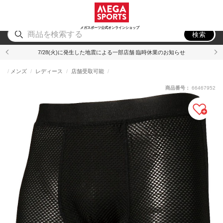
スポーツ
アウトドア
ブランド
アイテム
から探す
から探す
から探す
から探す
メガスポーツ公式オンラインショップ
検索
7/28(火)に発生した地震による一部店舗 臨時休業のお知らせ
メンズ
レディース
店舗受取可能
商品番号：
66467952