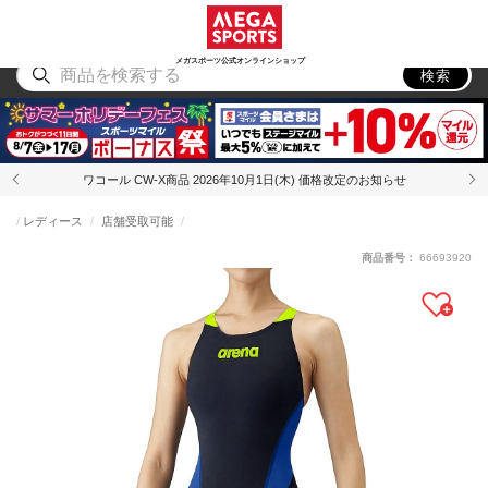
スポーツ
アウトドア
ブランド
アイテム
から探す
から探す
から探す
から探す
メガスポーツ公式オンラインショップ
検索
ワコール CW-X商品 2026年10月1日(木) 価格改定のお知らせ
レディース
店舗受取可能
商品番号：
66693920