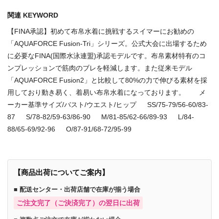
関連 KEYWORD
【FINA承認】初めて布帛水着に挑戦するスイマーにお勧めの
「AQUAFORCE Fusion-Tri」シリーズ。公式大会に出場するため
に必要なFINA(国際水泳連盟)承認モデルです。布帛素材特有のコ
ンプレッションで筋肉のブレを軽減します。また従来モデル
「AQUAFORCE Fusion2」と比較して80%の力で伸びる素材を採
用しており動き易く、着易い布帛水着になっております。 メ
ーカー基準サイズ/バスト/ウエスト/ヒップ SS/75-79/56-60/83-
87 S/78-82/59-63/86-90 M/81-85/62-66/89-93 L/84-
88/65-69/92-96 O/87-91/68-72/95-99
【商品出荷についてご案内】
■ 配送センター・出荷店舗で在庫が揃う場合
ご注文完了（ご決済完了）の翌日に出荷