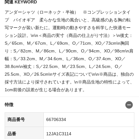
関連 KEYWORD
アンダーシャツ（ローネック・半袖） ※コンプレッションタイ
プ バイオギア 柔らかな生地の風合いと、高級感のある胸の転
写マークが装い新たに。運動時の動きやすさを科学した快適モー
ション設計。\n\n＜商品の実寸（商品の仕上がり寸法）＞\n後丈：
S／65cm、M／67cm、L／69cm、O／71cm、XO／73cm\n胸回
り：S／82cm、M／86cm、L／90cm、O／94cm、XO／98cm\n肩
幅：S／33.2cm、M／34.6cm、L／36cm、O／37.4cm、XO／
38.8cm\n袖丈：S／22.5cm、M／23.5cm、L／24.5cm、O／
25.5cm、XO／26.5cm\nサイズ表記について\n\n※商品は、独自の
採寸方法により採寸されています。\n※商品生地の特性によって、
1cm前後の誤差が生じる場合があります。
特徴
商品番号
66706334
品番
12JA1C3114