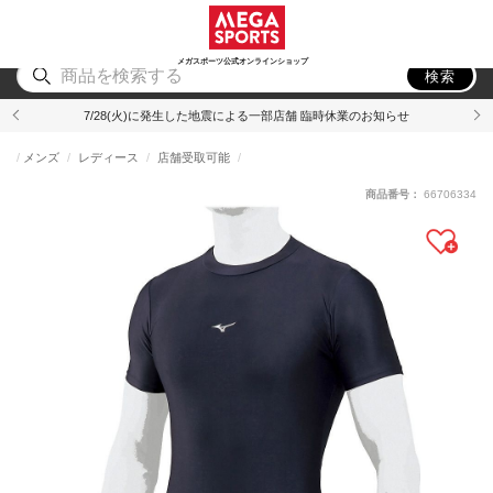
スポーツ
アウトドア
ブランド
アイテム
から探す
から探す
から探す
から探す
メガスポーツ公式オンラインショップ
検索
7/28(火)に発生した地震による一部店舗 臨時休業のお知らせ
メンズ
レディース
店舗受取可能
商品番号：
66706334