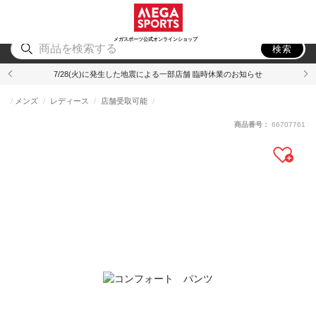
スポーツ
アウトドア
ブランド
アイテム
から探す
から探す
から探す
から探す
メガスポーツ公式オンラインショップ
検索
7/28(火)に発生した地震による一部店舗 臨時休業のお知らせ
メンズ
レディース
店舗受取可能
商品番号：
66707761