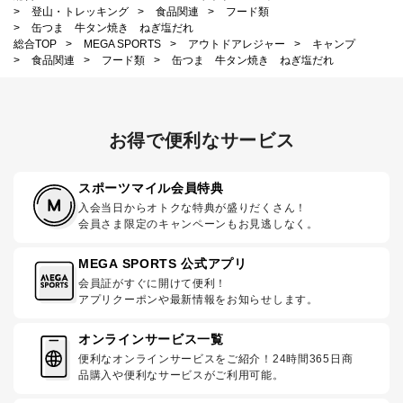
>
登山・トレッキング
>
食品関連
>
フード類
>
缶つま 牛タン焼き ねぎ塩だれ
総合TOP
>
MEGA SPORTS
>
アウトドアレジャー
>
キャンプ
>
食品関連
>
フード類
>
缶つま 牛タン焼き ねぎ塩だれ
お得で便利なサービス
スポーツマイル会員特典
入会当日からオトクな特典が盛りだくさん！
会員さま限定のキャンペーンもお見逃しなく。
MEGA SPORTS 公式アプリ
会員証がすぐに開けて便利！
アプリクーポンや最新情報をお知らせします。
オンラインサービス一覧
便利なオンラインサービスをご紹介！24時間365日商
品購入や便利なサービスがご利用可能。