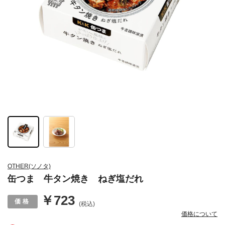
OTHER(ソノタ)
缶つま 牛タン焼き ねぎ塩だれ
￥723
(税込)
価格について