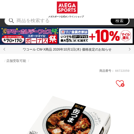
スポーツ
アウトドア
ブランド
アイテム
から探す
から探す
から探す
から探す
メガスポーツ公式オンラインショップ
検索
ワコール CW-X商品 2026年10月1日(木) 価格改定のお知らせ
店舗受取可能
商品番号：
66722059