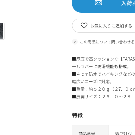
入荷
お気に入りに追加する
この商品について問い合わせる
■厚底で高クッションな【TARA
ールラバーに防滑機能も搭載。
■４ｃｍ防水でハイキングなどの
幅広いニーズに対応。
■重量：約５２０ｇ（２7．０ｃ
■展開サイズ：２５．０～２８
特徴
商品番号
66723172