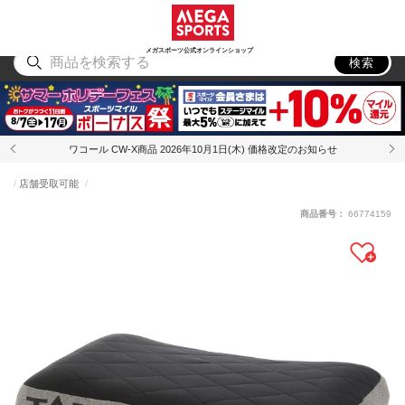
スポーツ
アウトドア
ブランド
アイテム
から探す
から探す
から探す
から探す
メガスポーツ公式オンラインショップ
検索
ワコール CW-X商品 2026年10月1日(木) 価格改定のお知らせ
店舗受取可能
商品番号：
66774159