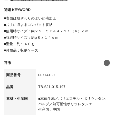
関連 KEYWORD
■表面は肌ざわりのよい起毛加工
■片手に収まるコンパクト収納
■使用時サイズ：約２５．５ｘ４４ｘ１１（ｈ）ｃｍ
■収納時サイズ：約φ８ｘ１４ｃｍ
■重量：約１４０ｇ
■付属品：収納ケース
特徴
商品番号
66774159
品番
TB-S21-015-197
素材・生産国
■本体生地／ポリエステル・ポリウレタン、
バルブ／熱可塑性ポリウレタンエ
生産国：中国