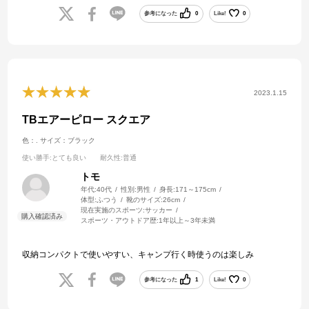
参考になった
0
Like!
0
2023.1.15
TBエアーピロー スクエア
色：.
サイズ：ブラック
使い勝手
:とても良い
耐久性
:普通
トモ
年代:
40代
性別:
男性
身長:
171～175cm
体型:
ふつう
靴のサイズ:
26cm
現在実施のスポーツ:
サッカー
スポーツ・アウトドア歴:
1年以上～3年未満
収納コンパクトで使いやすい、キャンプ行く時使うのは楽しみ
参考になった
1
Like!
0