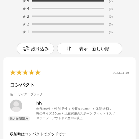
★
5
(2)
★
4
(0)
★
3
(0)
★
2
(0)
★
1
(0)
絞り込み
表示：新しい順
2023.11.19
コンパクト
色：.
サイズ：ブラック
hh
年代:
50代
性別:
男性
身長:
180cm～
体型:
大柄
靴のサイズ:
26cm
現在実施のスポーツ:
フィットネス
スポーツ・アウトドア歴:
3年以上
収納時はコンパクトでグッドです