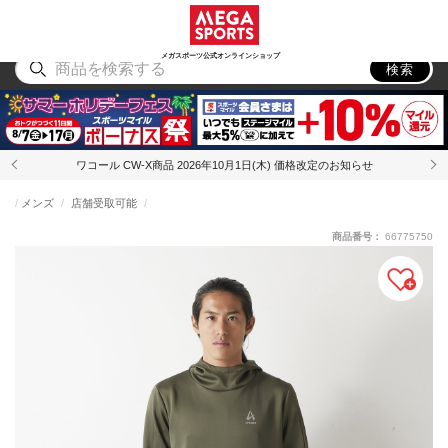
スポーツ
アウトドア
ブランド
アイテム
から探す
から探す
から探す
から探す
メガスポーツ公式オンラインショップ
検索
ワコール CW-X商品 2026年10月1日(木) 価格改定のお知らせ
メンズ
店舗受取可能
商品番号：
66775750