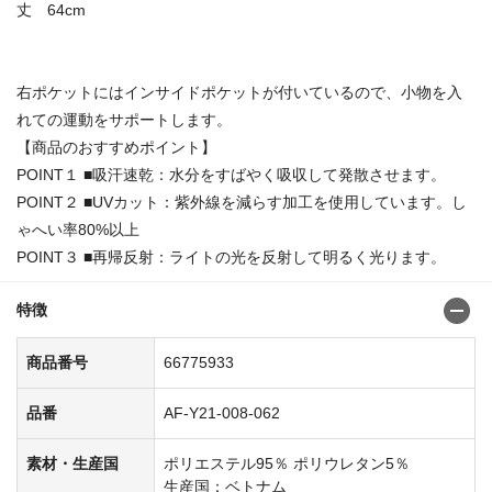
丈 64cm
右ポケットにはインサイドポケットが付いているので、小物を入
れての運動をサポートします。
【商品のおすすめポイント】
POINT１ ■吸汗速乾：水分をすばやく吸収して発散させます。
POINT２ ■UVカット：紫外線を減らす加工を使用しています。し
ゃへい率80%以上
POINT３ ■再帰反射：ライトの光を反射して明るく光ります。
特徴
商品番号
66775933
品番
AF-Y21-008-062
素材・生産国
ポリエステル95％ ポリウレタン5％
生産国：ベトナム