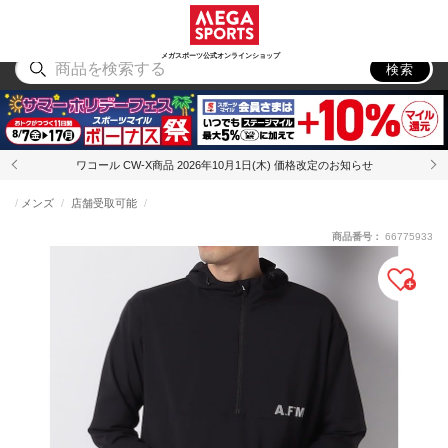
スポーツ
アウトドア
ブランド
アイテム
から探す
から探す
から探す
から探す
メガスポーツ公式オンラインショップ
検索
ワコール CW-X商品 2026年10月1日(木) 価格改定のお知らせ
メンズ
店舗受取可能
商品番号：
66775933