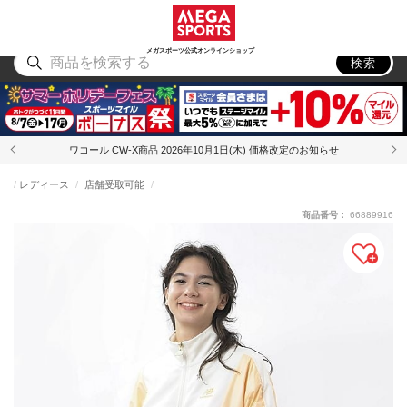
スポーツ
アウトドア
ブランド
アイテム
から探す
から探す
から探す
から探す
メガスポーツ公式オンラインショップ
検索
ワコール CW-X商品 2026年10月1日(木) 価格改定のお知らせ
レディース
店舗受取可能
商品番号：
66889916