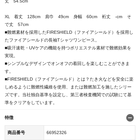
丈 54.5cm
XL 着丈 128cm 肩巾 49cm 身幅 60cm 裄丈 -cm そ
で丈 57cm
■難燃素材を採用したFIRESHIELD（ファイアシールド）を採用し
たファイアシールドの長袖Tシャツワンピース。
■吸汗速乾・UVケアの機能を持つポリエステル素材で難燃効果を
実現。
■シンプルなデザインでオンオフの着回しを楽しむことができま
す。
■FIRESHIELD（ファイアシールド）とは？たき火などを安全に楽
しめるように難燃性繊維を使用、または難燃加工を施したシリー
ズです。当社独自基準を設定し、第三者検査機関での試験にて基
準をクリアをしています。
特徴
商品番号
66952326