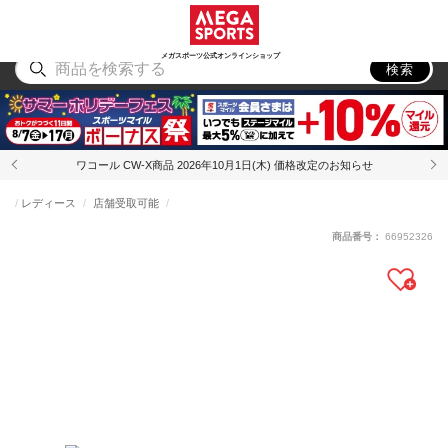
スポーツ
アウトドア
ブランド
アイテム
から探す
から探す
から探す
から探す
メガスポーツ公式オンラインショップ
検索
ワコール CW-X商品 2026年10月1日(木) 価格改定のお知らせ
レディース
店舗受取可能
商品番号：
66952326