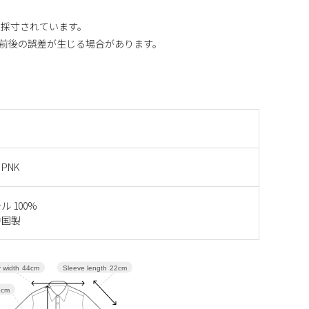
り採寸されています。
m前後の誤差が生じる場合があります。
 PNK
 100%
中国製
Sleeve length
22cm
 width
44cm
5cm