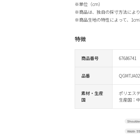
※単位（cm）
※商品は、独自の採寸方法によ
※商品生地の特性によって、1c
特徴
商品番号
67686741
品番
QGMTJA02
素材・生産
ポリエステル
国
生産国：
Shoulder
Width
5