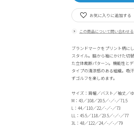
お気に入りに追加する
この商品について問い合わせる
ブランドマークをプリント柄に
スタイル。脇から袖にかけた切
た立体裁断パターン。機能性とデ
タイプの清涼感のある組織。吸
ずゴルフを楽しめます。
サイズ：肩幅／バスト／袖丈／
M：43／108／20.5／-／-／71.5
L：44／110／22／-／-／73
LL：45.5／118／23.5／-／-／77
3L：48／122／24／-／-／79