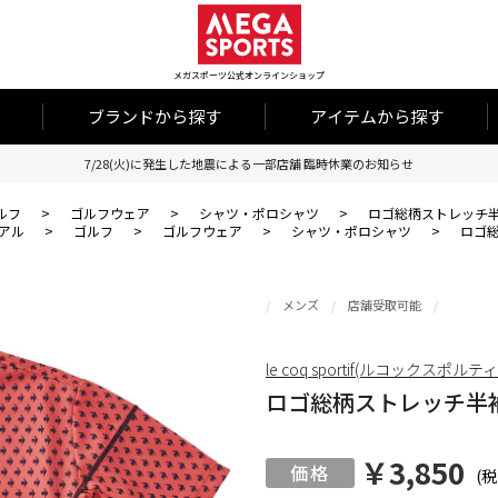
メガスポーツ公式オンラインショップ
ブランドから探す
アイテムから探す
7/28(火)に発生した地震による一部店舗 臨時休業のお知らせ
ルフ
>
ゴルフウェア
>
シャツ・ポロシャツ
>
ロゴ総柄ストレッチ
アル
>
ゴルフ
>
ゴルフウェア
>
シャツ・ポロシャツ
>
ロゴ
メンズ
店舗受取可能
le coq sportif(ルコックスポルテ
ロゴ総柄ストレッチ半
￥3,850
(税