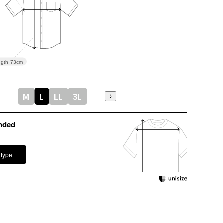
gth
73cm
M
L
LL
3L
nded
 type