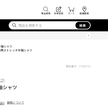
商品検索
会員登録
カート
店舗情報
検索
半袖シャツ
総柄ストレッチ半袖シャツ
商品番号：
67686741
ィフ)
袖シャツ
価格について
込)