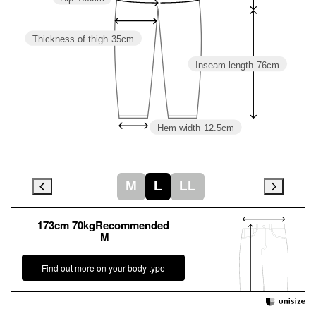
Thickness of thigh
35cm
Inseam length
76cm
Hem width
12.5cm
M
L
LL
173cm 70kgRecommended
M
Find out more on your body type