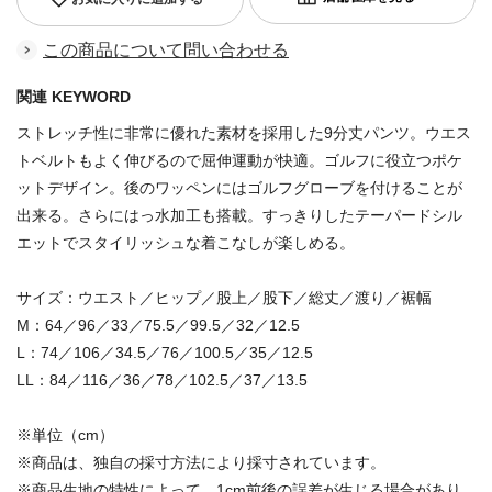
この商品について問い合わせる
関連 KEYWORD
ストレッチ性に非常に優れた素材を採用した9分丈パンツ。ウエス
トベルトもよく伸びるので屈伸運動が快適。ゴルフに役立つポケ
ットデザイン。後のワッペンにはゴルフグローブを付けることが
出来る。さらにはっ水加工も搭載。すっきりしたテーパードシル
エットでスタイリッシュな着こなしが楽しめる。
サイズ：ウエスト／ヒップ／股上／股下／総丈／渡り／裾幅
M：64／96／33／75.5／99.5／32／12.5
L：74／106／34.5／76／100.5／35／12.5
LL：84／116／36／78／102.5／37／13.5
※単位（cm）
※商品は、独自の採寸方法により採寸されています。
※商品生地の特性によって、1cm前後の誤差が生じる場合があり