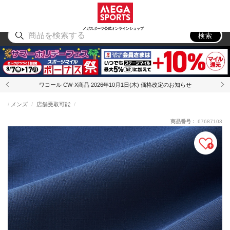
スポーツ
アウトドア
ブランド
アイテム
から探す
から探す
から探す
から探す
メガスポーツ公式オンラインショップ
検索
ワコール CW-X商品 2026年10月1日(木) 価格改定のお知らせ
メンズ
店舗受取可能
商品番号：
67687103