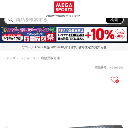
スポーツ
アウトドア
ブランド
アイテム
から探す
から探す
から探す
から探す
メガスポーツ公式オンラインショップ
検索
ワコール CW-X商品 2026年10月1日(木) 価格改定のお知らせ
メンズ
レディース
店舗受取可能
商品番号：
67693200