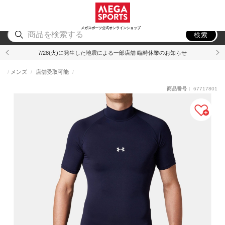
スポーツ
アウトドア
ブランド
アイテム
から探す
から探す
から探す
から探す
メガスポーツ公式オンラインショップ
検索
7/28(火)に発生した地震による一部店舗 臨時休業のお知らせ
メンズ
店舗受取可能
商品番号：
67717801