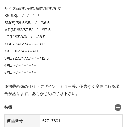
サイズ/着丈/身幅/肩幅/袖丈/裄丈
XS(SS)/－/－/－/－/－
SM(S)/59.5/35/－/－/36.5
MD(M)/62/37.5/－/－/37.5
LG(L)/65/40/－/－/38.5
XL/67.5/42.5/－/－/39.5
XXL/70/45/－/－/41
3XL/72.5/47.5/－/－/42.5
4XL/－/－/－/－/－
5XL/－/－/－/－/－
※掲載画像の仕様・デザイン・カラー等が予告なく変更される場
合があります。あらかじめご了承下さい。
特徴
商品番号
67717801