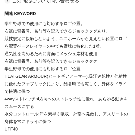
この商品について問い合わせる
関連 KEYWORD
学生野球での使用にも対応するロゴ位置。
右裾に背番号、名前等を記入できるジョックタグあり。
競技規定に接触しないよう、ユニホームから見えない位置にロゴ
を配置ベースレイヤーの中でも野球に特化した1着。
通気性を高めるために背面にメッシュ素材を使用
右裾に背番号、名前等を記入できるジョックタグ
学生野球での使用にも対応するロゴ位置
HEATGEAR ARMOUR(ヒートギアアーマー):吸汗速乾性と伸縮性
に優れたファブリックにより、酷暑時でも涼しく、身体をドライ
で快適に保つ
4wayストレッチ:4方向へのストレッチ性に優れ、あらゆる動きを
スムーズにする
水分コントロール:汗を素早く吸収、外部へ発散し、アスリートの
身体を常にドライに保つ
UPF40