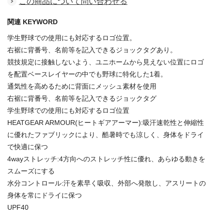
この商品について問い合わせる
関連 KEYWORD
学生野球での使用にも対応するロゴ位置。
右裾に背番号、名前等を記入できるジョックタグあり。
競技規定に接触しないよう、ユニホームから見えない位置にロゴ
を配置ベースレイヤーの中でも野球に特化した1着。
通気性を高めるために背面にメッシュ素材を使用
右裾に背番号、名前等を記入できるジョックタグ
学生野球での使用にも対応するロゴ位置
HEATGEAR ARMOUR(ヒートギアアーマー):吸汗速乾性と伸縮性
に優れたファブリックにより、酷暑時でも涼しく、身体をドライ
で快適に保つ
4wayストレッチ:4方向へのストレッチ性に優れ、あらゆる動きを
スムーズにする
水分コントロール:汗を素早く吸収、外部へ発散し、アスリートの
身体を常にドライに保つ
UPF40