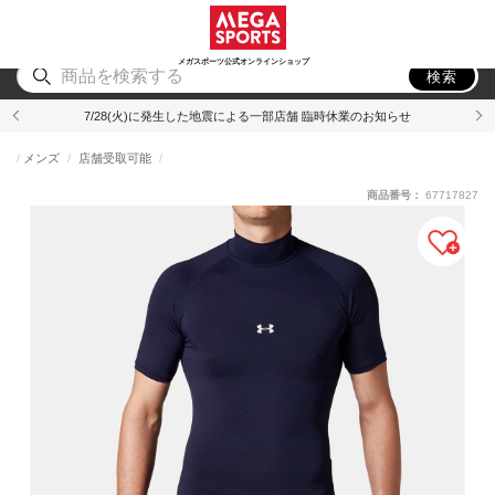
スポーツ
アウトドア
ブランド
アイテム
から探す
から探す
から探す
から探す
メガスポーツ公式オンラインショップ
検索
7/28(火)に発生した地震による一部店舗 臨時休業のお知らせ
メンズ
店舗受取可能
商品番号：
67717827