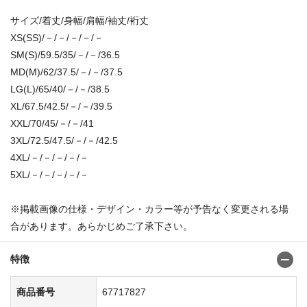
サイズ/着丈/身幅/肩幅/袖丈/裄丈
XS(SS)/－/－/－/－/－
SM(S)/59.5/35/－/－/36.5
MD(M)/62/37.5/－/－/37.5
LG(L)/65/40/－/－/38.5
XL/67.5/42.5/－/－/39.5
XXL/70/45/－/－/41
3XL/72.5/47.5/－/－/42.5
4XL/－/－/－/－/－
5XL/－/－/－/－/－
※掲載画像の仕様・デザイン・カラー等が予告なく変更される場
合があります。あらかじめご了承下さい。
特徴
商品番号
67717827