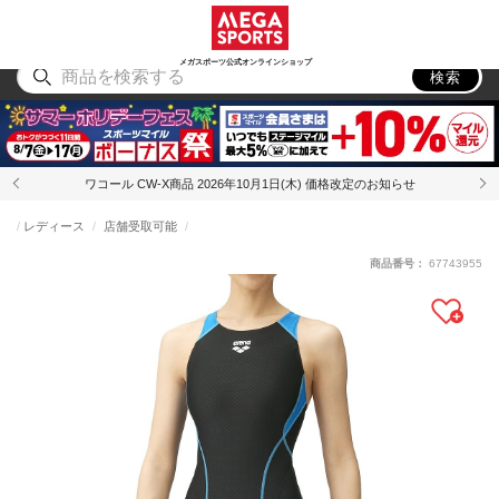
スポーツ
アウトドア
ブランド
アイテム
から探す
から探す
から探す
から探す
メガスポーツ公式オンラインショップ
検索
ワコール CW-X商品 2026年10月1日(木) 価格改定のお知らせ
レディース
店舗受取可能
商品番号：
67743955