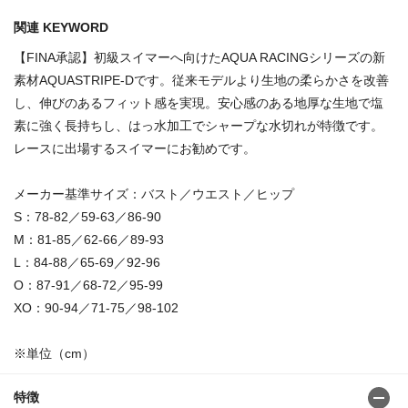
関連 KEYWORD
【FINA承認】初級スイマーへ向けたAQUA RACINGシリーズの新
素材AQUASTRIPE-Dです。従来モデルより生地の柔らかさを改善
し、伸びのあるフィット感を実現。安心感のある地厚な生地で塩
素に強く長持ちし、はっ水加工でシャープな水切れが特徴です。
レースに出場するスイマーにお勧めです。
メーカー基準サイズ：バスト／ウエスト／ヒップ
S：78-82／59-63／86-90
M：81-85／62-66／89-93
L：84-88／65-69／92-96
O：87-91／68-72／95-99
XO：90-94／71-75／98-102
※単位（cm）
特徴